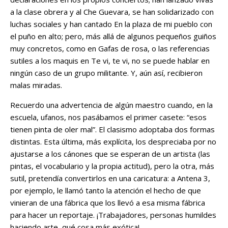
a la clase obrera y al Che Guevara, se han solidarizado con
luchas sociales y han cantado En la plaza de mi pueblo con
el puño en alto; pero, más allá de algunos pequeños guiños
muy concretos, como en Gafas de rosa, o las referencias
sutiles a los maquis en Te vi, te vi, no se puede hablar en
ningún caso de un grupo militante. Y, aún así, recibieron
malas miradas.
Recuerdo una advertencia de algún maestro cuando, en la
escuela, ufanos, nos pasábamos el primer casete: “esos
tienen pinta de oler mal”. El clasismo adoptaba dos formas
distintas. Esta última, más explícita, los despreciaba por no
ajustarse a los cánones que se esperan de un artista (las
pintas, el vocabulario y la propia actitud), pero la otra, más
sutil, pretendía convertirlos en una caricatura: a Antena 3,
por ejemplo, le llamó tanto la atención el hecho de que
vinieran de una fábrica que los llevó a esa misma fábrica
para hacer un reportaje. ¡Trabajadores, personas humildes
haciendo arte, qué cosa más exótica!