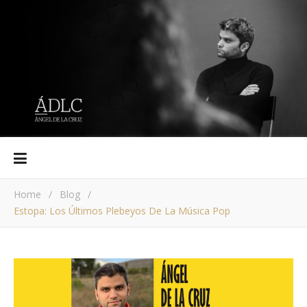
Home
/
Blog
/
Estopa: Los Últimos Plebeyos De La Música Pop