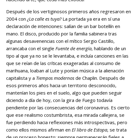
Después de los vertiginosos primeros años regresaron en
2004 con
¿La calle es tuya?
La portada ya era en sí una
declaración de intenciones: salían de un bar botellín en
mano. El disco, producido por la familia sabinera tras
algunas desavenencias con el mítico Sergio Castillo,
arrancaba con el single
Fuente de energía
, hablando de un
tipo al que ya no se le levantaba, e incluía canciones en las
que se reían de las críticas exageradas al consumo de
marihuana, loaban al Lute y ponían música a la alienación
capitalista y a
Tiempos modernos
de Chaplin. Después de
esos primeros años hacia un territorio desconocido,
mantenían los pies en el suelo, algo que pueden seguir
diciendo a día de hoy, con la gira de Fuego todavía
pendiente por las consecuencias del coronavirus. Es cierto
que ese realismo costumbrista, esa mirada callejera, se
fue perdiendo hacia reflexiones más introspectivas, pero
como ellos mismos afirman en
El libro de Estopa
, se trata
de un proceso honesto: siempre permanecerán fieles a