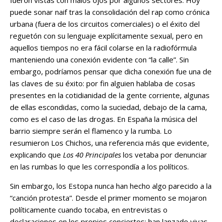
fueron vistas con malos ojos por algunos sectores. Hoy
puede sonar naif tras la consolidación del rap como crónica
urbana (fuera de los circuitos comerciales) o el éxito del
reguetón con su lenguaje explícitamente sexual, pero en
aquellos tiempos no era fácil colarse en la radiofórmula
manteniendo una conexión evidente con “la calle”. Sin
embargo, podríamos pensar que dicha conexión fue una de
las claves de su éxito: por fin alguien hablaba de cosas
presentes en la cotidianidad de la gente corriente, algunas
de ellas escondidas, como la suciedad, debajo de la cama,
como es el caso de las drogas. En España la música del
barrio siempre serán el flamenco y la rumba. Lo
resumieron Los Chichos, una referencia más que evidente,
explicando que
Los 40 Principales
los vetaba por denunciar
en las rumbas lo que les correspondía a los políticos.
Sin embargo, los Estopa nunca han hecho algo parecido a la
“canción protesta”. Desde el primer momento se mojaron
políticamente cuando tocaba, en entrevistas o
declaraciones en los propios conciertos; han lanzado vivas