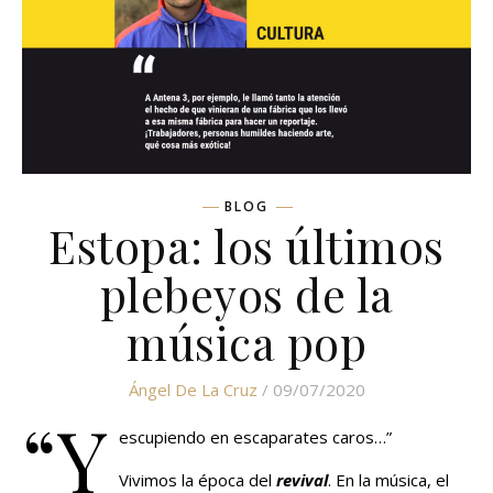
BLOG
Estopa: los últimos
plebeyos de la
música pop
Ángel De La Cruz
/ 09/07/2020
“Y
escupiendo en escaparates caros…”
Vivimos la época del
revival
. En la música, el