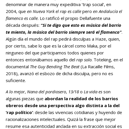
denominar de manera muy expeditiva ‘trap social’, en
2004, que
en Nueva York el rap es calle
pero
en Andalucía el
flamenco es calle
. Lo ratificó el propio Dellafuente una
década después:
“Si te digo que esto es música del barrio
te miento, la música del barrio siempre será el flamenco”
.
Algún día el mundo del rap pedirá disculpas a Haze, quien,
por cierto, sabe lo que es la cárcel como Maka, por el
ninguneo del que participamos todos quienes por
entonces entonábamos aquello del
rap solo
. Toteking, en el
documental
The Guy Bending The Beat
(La Racaille Films,
2018), avanzó el esbozo de dicha disculpa, pero no es
suficiente.
A lo mejor
,
Nana del pordiosero
,
13/18
o
La vida es
son
algunas piezas que
abordan la realidad de los barrios
obreros desde una perspectiva algo distinta a la del
‘rap político’
: desde las vivencias cotidianas y huyendo de
racionalizaciones intelectuales. Quizá la frase que mejor
resume esa autenticidad anclada en su extracción social es