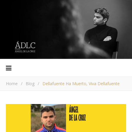
Home
/
Blog
/
Dellafuente Ha Muerto, Viva Dellafuente