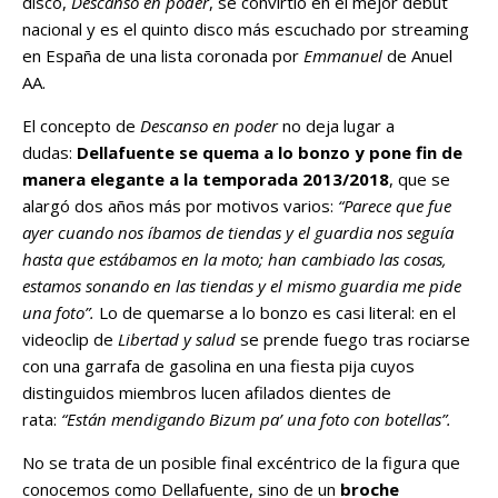
disco,
Descanso en poder
, se convirtió en el mejor debut
nacional y es el quinto disco más escuchado por streaming
en España de una lista coronada por
Emmanuel
de Anuel
AA.
El concepto de
Descanso en poder
no deja lugar a
dudas:
Dellafuente se quema a lo bonzo y pone fin de
manera elegante a la temporada 2013/2018
, que se
alargó dos años más por motivos varios:
“Parece que fue
ayer cuando nos íbamos de tiendas y el guardia nos seguía
hasta que estábamos en la moto; han cambiado las cosas,
estamos sonando en las tiendas y el mismo guardia me pide
una foto”.
Lo de quemarse a lo bonzo es casi literal: en el
videoclip de
Libertad y salud
se prende fuego tras rociarse
con una garrafa de gasolina en una fiesta pija cuyos
distinguidos miembros lucen afilados dientes de
rata:
“Están mendigando Bizum pa’ una foto con botellas”.
No se trata de un posible final excéntrico de la figura que
conocemos como Dellafuente, sino de un
broche