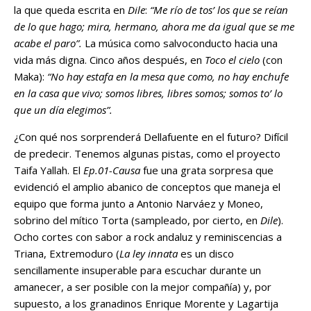
la que queda escrita en
Dile
:
“Me río de tos’ los que se reían
de lo que hago; mira, hermano, ahora me da igual que se me
acabe el paro”.
La música como salvoconducto hacia una
vida más digna. Cinco años después, en
Toco el cielo
(con
Maka):
“No hay estafa en la mesa que como, no hay enchufe
en la casa que vivo; somos libres, libres somos; somos to’ lo
que un día elegimos”.
¿Con qué nos sorprenderá Dellafuente en el futuro? Difícil
de predecir. Tenemos algunas pistas, como el proyecto
Taifa Yallah. El
Ep.01-Causa
fue una grata sorpresa que
evidenció el amplio abanico de conceptos que maneja el
equipo que forma junto a Antonio Narváez y Moneo,
sobrino del mítico Torta (sampleado, por cierto, en
Dile
).
Ocho cortes con sabor a rock andaluz y reminiscencias a
Triana, Extremoduro (
La ley innata
es un disco
sencillamente insuperable para escuchar durante un
amanecer, a ser posible con la mejor compañía) y, por
supuesto, a los granadinos Enrique Morente y Lagartija