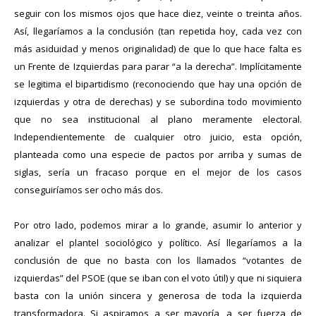
seguir con los mismos ojos que hace diez, veinte o treinta años.
Así, llegaríamos a la conclusión (tan repetida hoy, cada vez con
más asiduidad y menos originalidad) de que lo que hace falta es
un Frente de Izquierdas para parar “a la derecha”. Implícitamente
se legitima el bipartidismo (
reconociendo
que hay una opción de
izquierdas y otra de derechas) y se subordina todo movimiento
que no sea institucional al plano meramente electoral.
Independientemente de cualquier otro juicio, esta opción,
planteada como una especie de pactos por arriba y sumas de
siglas, sería un fracaso porque en el mejor de los casos
conseguiríamos ser ocho más dos.
Por otro lado, podemos mirar a lo grande, asumir lo anterior y
analizar el plantel sociológico y político. Así llegaríamos a la
conclusión de que no basta con los llamados “votantes de
izquierdas” del PSOE (que se iban con el
voto útil
) y que ni siquiera
basta con la unión sincera y generosa de toda la
izquierda
transformadora
. Si aspiramos a ser mayoría, a ser fuerza de