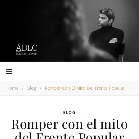
Home
/
Blog
/
Romper Con El Mito Del Frente Popular
BLOG
Romper con el mito
del Frente Popular