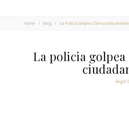
Home
/
Blog
/
La Policia Golpea Democraticamente
La policia golpe
ciudada
Ángel 