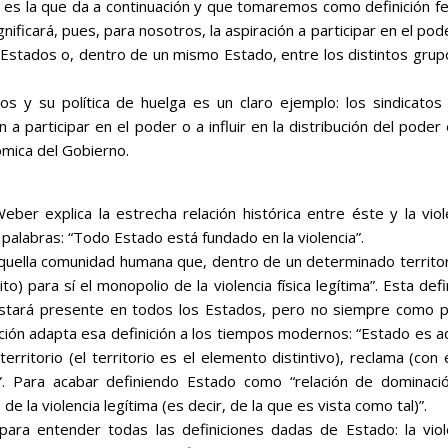
, es la que da a continuación y que tomaremos como definición f
ignificará, pues, para nosotros, la aspiración a participar en el pod
tos Estados o, dentro de un mismo Estado, entre los distintos gru
s y su política de huelga es un claro ejemplo: los sindicatos 
 a participar en el poder o a influir en la distribución del poder
ómica del Gobierno.
Weber explica la estrecha relación histórica entre éste y la viol
 palabras:
“Todo Estado está fundado en la violencia”.
quella comunidad humana que, dentro de un determinado territor
to) para sí el monopolio de la violencia física legítima”
. Esta defi
e estará presente en todos los Estados, pero no siempre como p
ación adapta esa definición a los tiempos modernos: “
Estado es aq
itorio (el territorio es el elemento distintivo), reclama (con 
”.
Para acabar definiendo
Estado
como “
relación de dominaci
a violencia legítima (es decir, de la que es vista como tal)”.
ara entender todas las definiciones dadas de
Estado
: la vio