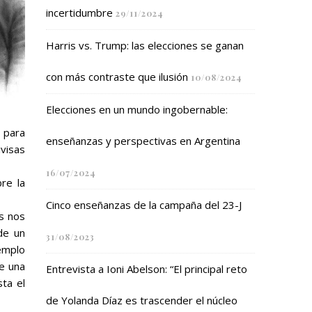
incertidumbre
29/11/2024
Harris vs. Trump: las elecciones se ganan
con más contraste que ilusión
10/08/2024
Elecciones en un mundo ingobernable:
, para
enseñanzas y perspectivas en Argentina
ivisas
16/07/2024
bre la
Cinco enseñanzas de la campaña del 23-J
s nos
de un
31/08/2023
jemplo
de una
Entrevista a Ioni Abelson: “El principal reto
sta el
de Yolanda Díaz es trascender el núcleo