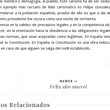
de mentira o demagogia, al pueblo. Este carisma ha de ser sedu
Un ejemplo más cercano de líder carismático es Felipe González
melarse a la población española, prueba de ello es que a día d
 como presidente fue oscura como una noche de tormenta.
eencia en la validez de preceptos legales y en la competencia ob
, en la orientación hacia la obediencia a las obligaciones lega
, unas normas, que sean aceptadas como legítimas. En España te
d: la Constitución. En España, la Constitución es una obra indiscu
r en caso de que alguien se salga del redil establecido…
NEWER
Feliz año nuevo!
los Relacionados