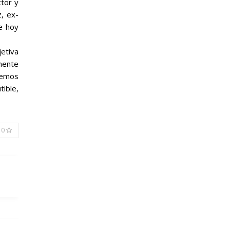
ctor y
, ex-
e hoy
jetiva
lmente
nemos
tible,
0