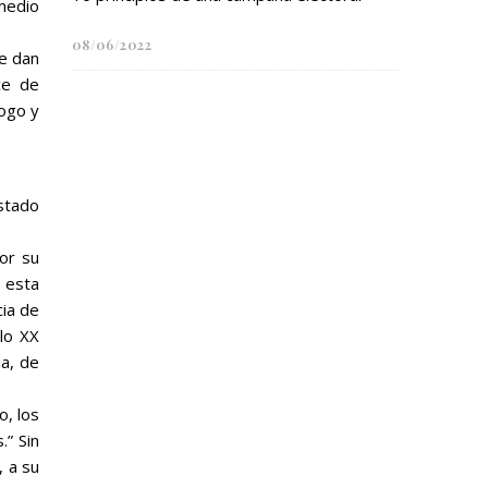
 medio
08/06/2022
se dan
ce de
logo y
Estado
or su
 esta
cia de
glo XX
ia, de
o, los
s.”
Sin
, a su