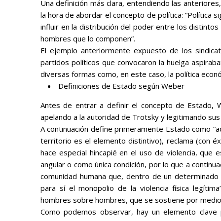
Una definición más clara, entendiendo las anteriores
la hora de abordar el concepto de política: “
Política s
influir en la distribución del poder entre los distin
hombres que lo componen”.
El ejemplo anteriormente expuesto de los sindicato
partidos políticos que convocaron la huelga aspiraban
diversas formas como, en este caso, la política econ
Definiciones de Estado según Weber
Antes de entrar a definir el concepto de
Estado
, 
apelando a la autoridad de Trotsky y legitimando sus
A continuación define primeramente
Estado
como
“a
territorio es el elemento distintivo), reclama (con éxi
hace especial hincapié en el uso de violencia, qu
angular o como única condición, por lo que a continu
comunidad humana que, dentro de un determinado terr
para sí el monopolio de la violencia física legítima
hombres sobre hombres, que se sostiene por medio de l
Como podemos observar, hay un elemento clave p