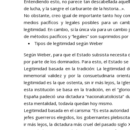
Entendiendo esto, no parece tan descabellada aquell
de lucha, y la sangre el carburante de la historia…».
No obstante, creo igual de importante tanto hoy como
medios pacíficos y legales posibles para un camb
legitimidad
. En cambio, si la única vía para un cambio
de métodos pacíficos y “legales” son suprimidos por e
Tipos de legitimidad según Weber
Según Weber, para que el Estado subsista necesita de
por parte de los dominados. Para esto, el Estado se 
Legitimidad basada en la tradición: La legitimidad d
inmemorial validez y por la consuetudinaria orien
legitimidad es la que ostenta, sin ir más lejos, la Ig
esta institución se basa en la tradición, en el “glor
España padeció una dictadura “nacionalcatolicista” d
esta mentalidad, todavía quedan hoy mismo.
Legitimidad basada en el carisma: “
Es esta autoridad 
jefes guerreros elegidos, los gobernantes plebiscita
ir más lejos, la dictadura más cruel del pasado siglo X