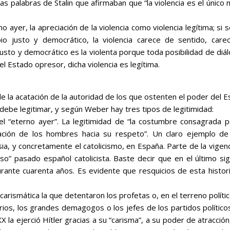
as palabras de Stalin que afirmaban que “
la violencia es el único
 ayer, la apreciación de la violencia como violencia
legítima
; si 
io justo y democrático, la violencia carece de sentido, care
 justo y democrático es la violenta porque toda posibilidad de diá
l Estado opresor, dicha violencia es legítima.
 la acatación de la autoridad de los que ostenten el poder del 
debe legitimar, y según Weber hay tres tipos de legitimidad:
el “eterno ayer”. La legitimidad de “
la costumbre consagrada p
tación de los hombres hacia su respeto”.
Un claro ejemplo de
lesia, y concretamente el catolicismo, en España. Parte de la vigen
ioso” pasado español catolicista. Baste decir que en el último si
urante cuarenta años. Es evidente que resquicios de esta histor
carismática la que detentaron los profetas o, en el terreno polític
rios, los grandes demagogos o los jefes de los partidos político
X la ejerció Hítler gracias a su “carisma”, a su poder de atracción