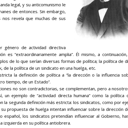
anda legal, y su anticomunismo le
lemanes de entonces. Sin embargo,
as nos revela que muchas de sus
er género de actividad directiva
ión es “
extraordinariamente amplia”
. Él mismo, a continuación
os de lo que serían diversas formas de política; la política de d
 de la política de un sindicato en una huelga, etc.
ricta la definición de
política
a “
la dirección o la influencia so
stro tiempo, de un Estado”.
iciones no son contradictorias, se complementan, pero a nosotro
sí, un ejemplo de “
actividad directa humana”
como la política 
n la segunda definición más estricta: los sindicatos, como por e
su propuesta de huelga intentan influenciar sobre la dirección 
o español, los sindicatos pretendían influenciar al Gobierno, ha
a izquierda en su política antiobrera.