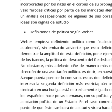
incorporadas por los nazis en el corpus de su propag
valió feroces críticas por parte de los marxistas a
un análisis desapasionado de algunas de sus obr
ideas son dignas de estudio.
Definiciones de política según Weber
Weber empieza definiendo
política
como “
cualqui
autónoma”
, sin embardo advierte que esta definic
demostrar la amplitud de esta definición, pone ejempl
de los bancos, la política de descuento del Reichsbank,
No obstante, más adelante ciñe de manera más est
dirección de una asociación política, es decir, en nue
Aunque pueda parecer lo contrario, estas dos defin
interesa la segunda definición más estricta; aún a
sindicato en una huelga está estrechamente ligada co
los españoles hace pocas semanas, con su política y 
asociación política de un Estado. En el caso concret
punto de que éste cambiara de actitud y virara hacia l