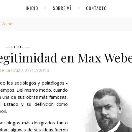
INICIO
SOBRE MÍ
CONTACTO
x Weber
BLOG
 legitimidad en Max Web
De La Cruz
/ 27/12/2010
 los sociólogos y politólogos -
s tiempos. Del mismo modo, cuando
 una de sus obras más famosas,
el Estado y su definición como
ión.
sociólogos más denigrados tanto
altan; algunas de sus ideas fueron