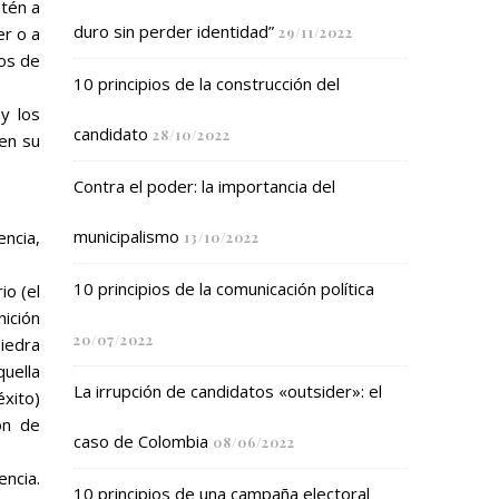
etén a
duro sin perder identidad”
er o a
29/11/2022
pos de
10 principios de la construcción del
y los
candidato
28/10/2022
 en su
Contra el poder: la importancia del
municipalismo
encia,
13/10/2022
10 principios de la comunicación política
io (el
nición
20/07/2022
iedra
uella
La irrupción de candidatos «outsider»: el
éxito)
ón de
caso de Colombia
08/06/2022
lencia.
10 principios de una campaña electoral