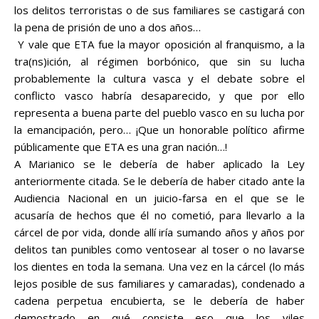
los delitos terroristas o de sus familiares se castigará con
la pena de prisión de uno a dos años…
Y vale que ETA fue la mayor oposición al franquismo, a la
tra(ns)ición, al régimen borbónico, que sin su lucha
probablemente la cultura vasca y el debate sobre el
conflicto vasco
habría desaparecido, y que por ello
representa a buena parte del pueblo vasco en su lucha por
la emancipación, pero… ¡Que un honorable político afirme
públicamente que ETA es una gran nación…!
A Marianico se le debería de haber aplicado la Ley
anteriormente citada. Se le debería de haber citado ante la
Audiencia Nacional en un juicio-farsa en el que se le
acusaría de hechos que él no cometió, para llevarlo a la
cárcel de por vida, donde allí iría sumando años y años por
delitos tan punibles como ventosear al toser o no lavarse
los dientes en toda la semana. Una vez en la cárcel (lo más
lejos posible de sus familiares y
camaradas
), condenado a
cadena perpetua encubierta, se le debería de haber
demostrado en qué consiste eso que los viles