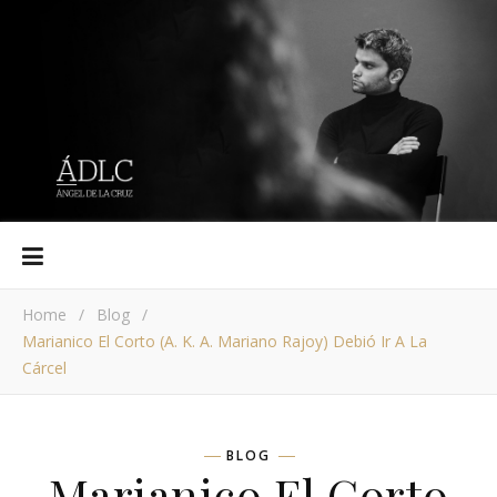
Home
/
Blog
/
Marianico El Corto (a. K. A. Mariano Rajoy) Debió Ir A La
Cárcel
BLOG
Marianico El Corto