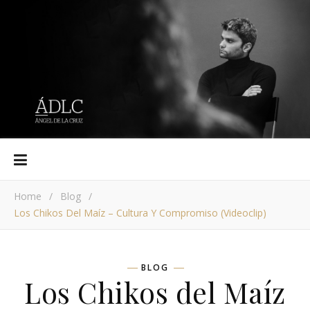
Home
/
Blog
/
Los Chikos Del Maíz – Cultura Y Compromiso (videoclip)
BLOG
Los Chikos del Maíz