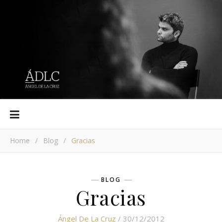
Home
/
Blog
/
Gracias
BLOG
Gracias
Ángel De La Cruz
/ 30/12/2012