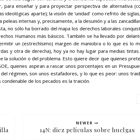
ar, para enseñar y para proyectar perspectiva de alternativa (c
 ideológicas aparte); la visión de ‘unidad’ como refrito de siglas
peleas internas y, precisamente, a la desunión y a las zancadillas
ista, no sólo ha borrado del mapa los derechos laborales conqui
Derechos Humanos más básicos. También se ha llevado por delante
ermitir un (estrechísimo) margen de maniobra o lo que es lo m
erdas
y otra de derecha
), hoy ya no hay lugar para medias tintas
e la solución o del problema
. Esto quiere decir que quienes pre
PSOE, quienes aspiran a rascar unos porcentajes en un Presupue
del régimen, son unos estafadores, y lo que es peor: unos trai
s condenable de los pecados es la traición.
NEWER
illa
14N: diez películas sobre huelgas