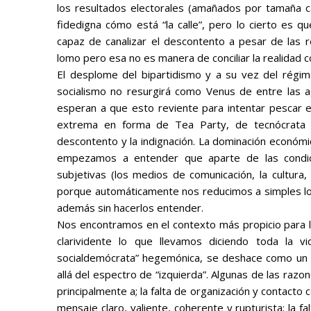
los resultados electorales (amañados por tamaña c
fidedigna cómo está “la calle”, pero lo cierto es q
capaz de canalizar el descontento a pesar de las 
lomo pero esa no es manera de conciliar la realidad 
El desplome del bipartidismo y a su vez del rég
socialismo no resurgirá como Venus de entre las a
esperan a que esto reviente para intentar pescar 
extrema en forma de Tea Party, de tecnócrata o
descontento y la indignación. La dominación económic
empezamos a entender que aparte de las condi
subjetivas (los medios de comunicación, la cultura, 
porque automáticamente nos reducimos a simples lor
además sin hacerlos entender.
Nos encontramos en el contexto más propicio para l
clarividente lo que llevamos diciendo toda la vid
socialdemócrata” hegemónica, se deshace como un a
allá del espectro de “izquierda”. Algunas de las razon
principalmente a; la falta de organización y contacto co
mensaje claro, valiente, coherente y rupturista; la fa