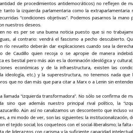
antidad de procedimientos antidemocráticos) no reflejen de m
ue tanto la izquierda parlamentaria como la extraparlamentaria
recurridas “condiciones objetivas”. Podemos pasarnos la mano p
con nuestros deseos.
imen no es
per se
una buena noticia puesto que si no trabajamo
guas, al contrario: vendrá el fascismo a pecho descubierto. Qu
en río revuelto deberán dar explicaciones cuando sea la derech
 de Caudillo quien recoja o se apropie de manera indebid
a es bestial pero más aún es la dominación ideológica y cultural;
ciones económicas y de la
infraestructura
, existen las condi
la ideología, etc.) y la
superestructura
, no tenemos nada que 
os que no dan más que para citar a Marx o a Lenin sin entender
a llamada “izquierda transformadora”. No sólo se confirma de m
a sino que además nuestro principal rival político, la “izqu
zucarillo. Aún así no canalizamos un descontento que incluso v
es, a mi modo de ver, son las siguientes: la institucionalización, 
n el tejido social; los coqueteos con el social-liberalismo; la falta
lta de liderazgos con carisma y la suficiente capacidad intelectua