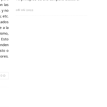
on las
, y no
08/06/2022
; etc.
stados
 a la
ismo,
. Esto
tenden
sto o
dores.
0