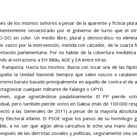
s de los mismos señores a pesar de la aparente y ficticia plura
entemente secuestrado por el gobierno de turno que el otr
-DO en color. Un medio libre, plural y democrático no eliminar
o vasco por la intervención, metida con calzador, de la cuarta 
ntación parlamentaria. Por no hablar de la cobertura mediática 
ndo al ostracismo a EH Bildu, AGE y EA entre otras.
 franquista. Hasta los mochos. Basta con tocar una de las hipó
paña: la Unidad Nacional. Siempre que salen vascos o catalanes
oterismo barato basado principalmente en aquello de
contra el de a
tagonizar cualquier militante de Falange o UPYD.
gimen, sigue agrietándose paulatinamente. El PP pierde vot
idual, pero también pierde votos en Galicia (más de 100.000 re
cto a las Generales de 2011) a pesar de la mayoría absoluta
ey Electoral infame. El PSOE sigue los pasos de su homólogo g
able, a no ser que algún alma caricativa le eche una mano des
 después de las derrotas sociales y políticas, seguramente sea ci