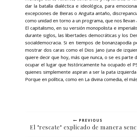
dar la batalla dialéctica e ideológica, para emocion
excepciones de Beiras o Anguita antaño, discrepancias
como unidad en torno a un programa, que nos llevan a 
El capitalismo, en su versión monopolista e imperial
durante siglos, las libertades democráticas y los 
socialdemocracia. Si en tiempos de
bonanza
podía p
mostrar dos caras como el Dios Jano (una de
izqui
quiere decir que hoy, más que nunca,
o se es parte d
ocupar el lugar que históricamente ha ocupado el 
quienes simplemente aspiran a ser la
pata izquierda
Porque en política, como en
La divina comedia
, el má
PREVIOUS
El "rescate" explicado de manera senc