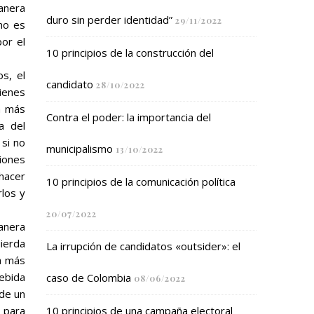
anera
duro sin perder identidad”
29/11/2022
 no es
or el
10 principios de la construcción del
s, el
candidato
28/10/2022
ienes
a más
Contra el poder: la importancia del
a del
 si no
municipalismo
13/10/2022
ciones
hacer
10 principios de la comunicación política
los y
20/07/2022
anera
ierda
La irrupción de candidatos «outsider»: el
a más
debida
caso de Colombia
08/06/2022
 de un
l para
10 principios de una campaña electoral