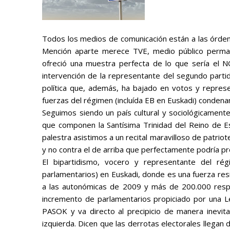
Todos los medios de comunicación están a las órdene
Mención aparte merece TVE, medio
público
perman
ofreció una muestra perfecta de lo que sería el NO
intervención de la representante del segundo partid
política que, además, ha bajado en votos y represe
fuerzas del régimen (incluída EB en Euskadi) condena
Seguimos siendo un país cultural y sociológicamente
que componen la Santísima Trinidad del Reino de Es
palestra asistimos a un recital maravilloso de patri
y no contra el de arriba
que perfectamente podría pro
El bipartidismo, vocero y representante del ré
parlamentarios) en Euskadi, donde es una fuerza res
a las autonómicas de 2009 y más de 200.000 respe
incremento de parlamentarios propiciado por una L
PASOK y va directo al precipicio de manera inevit
izquierda. Dicen que las derrotas electorales llegan