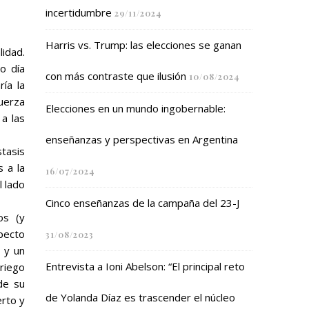
incertidumbre
29/11/2024
Harris vs. Trump: las elecciones se ganan
lidad.
o día
con más contraste que ilusión
10/08/2024
ía la
fuerza
Elecciones en un mundo ingobernable:
a las
enseñanzas y perspectivas en Argentina
stasis
 a la
16/07/2024
l lado
Cinco enseñanzas de la campaña del 23-J
os (y
specto
31/08/2023
 y un
Entrevista a Ioni Abelson: “El principal reto
riego
de su
de Yolanda Díaz es trascender el núcleo
erto y